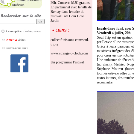
20h. Concerts MJC gratuits.
En partenariat avec la ville de
Bernay dans le cadre du
festival Côté Cour Côté
Jardin
Escale disco-funk avec 
Vendredi 4 juillet, 20h
Soul Trip est un quatuor
collectifunissons.com/soul-
=>
2594754
visites
par l’envie d’une musique
trip-2
Grâce à leurs parcours et
=>
suivez-nous sur :
musiciens intègrent des é
www.strange-o-clock.com
pour créer
«un son chaleu
Une ambiance de fête et 
Un programme f'estival
(au chant), Mathieu Nogue
Stéphane Moureu (batter
tournée estivale offre un
«
textes intimes, des tranch
reconnaître.