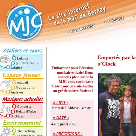
Emportés par l
o’Clock
Embarquez pour l’évasion
musicale estivale! Deux
concerts plein air de la
MJC vous conduisent
Côté Cour (et) côté Jardin
au gré de soirées festives !
Jardin de l’Abbaye, Bernay
4 et 5 juillet 2025