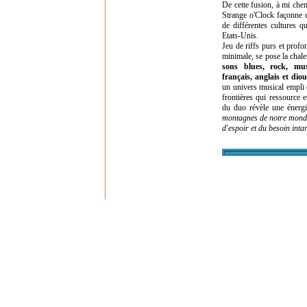
De cette fusion, à mi chem
Strange o'Clock façonne 
de différentes cultures q
Etats-Unis.
Jeu de riffs purs et profo
minimale, se pose la chal
sons blues, rock, mu
français, anglais et diou
un univers musical empli
frontières qui ressource et
du duo révèle une énerg
montagnes de notre mond
d'espoir et du besoin inta