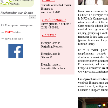
concerts vendredi 4 février ,
18 mars et
Grand rendez-vous sur la 
sam. 9 avril 2011
Culture ! Le Tremplin Musi
la MJC et le Conservatoi
retour le vendredi 4 février
Entrée gratuite. + d’infos :
Cette nouvelle édition 201
02 32 43 00 89.
musical de six groupes ré
=>
2594833
visites
un jury, groupes qui vont s
remporter le titre dans ch
=>
suivez-nous sur :
(photo ci-dessous: Lady 
Tremplin, acte 1:
l'édition 2010)
Darjeeling Keepers
Et ce 4 février, place
tempéraments trempés
Tremplin, acte 1:
d’influences musicales.
Gianna M.
ce concert ouvert gratuitem
En attendant, petit tour
Tremplin , acte 1:
l’étape
à découvrir en cl
Les petits fils de Jack
www.myspace.com/trempl
Les 2 prochains rendez-
vendredi 18 mars, trois a
samedi 9 avril, les 6 grou
Concerts à l'Espace Jeune