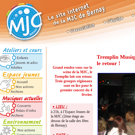
Tremplin Musiqu
le retour !
Grand rendez-vous sur la
scène de la MJC, le
Tremplin fait son retour.
Trois groupes régionaux
sont en lice pour le
premier concert du 4
février.
à 21h, à l’Espace Jeunes de
la MJC (2ème étage au-
dessus de la salle des fêtes
de Bernay).