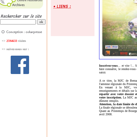
=>
2594633
visites
=>
suivez-nous sur :
Inscrivez-vous
... et vite !...
faire connaître, le rendez-vou
saisir.
A ce titre, la MJC de Bernay
l'antenne régionale du Printe
En venant à la MJC, vou
renseignements et détails sur 
repartir avec votre dossier 
votre inscription.
La MJC assu
dûment remplis.
Attention, la date limite de d
La finale régionale se déroule
Quant au Printemps de Bourges
avril 2008.