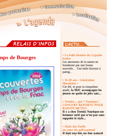
• La belle histoire du Gypaète
emps de Bourges
barbu
Les amoureux de la nature ne
bouderont pas une bonne
nouvelle… Une belle histoire à
partag...
• 16-30 ans : Génération
Maraîchez !
Cet été, et pour la cinquième
année,
la MJC accompagne les
jeunes en quête de jobs sais...
• Trotski... qui ? Nautique !
CONCERT REPORTE POUR
RAISON METEO
Il y a chez
Trotski Nautique un
humour stylé
qui n’est pas sans
rappeler le style...
• Nuits des Forêts
au cœur du golf pastoral
Il était une fois un lieu naturel