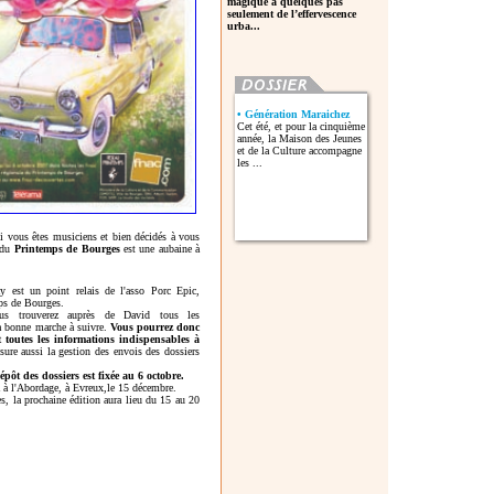
magique à quelques pas
seulement de l’effervescence
urba...
• Génération Maraichez
Cet été, et pour la cinquième
année, la Maison des Jeunes
et de la Culture accompagne
les ...
 Si vous êtes musiciens et bien décidés à vous
s du
Printemps de Bourges
est une aubaine à
 est un point relais de l'asso Porc Epic,
mps de Bourges.
s trouverez auprès de David tous les
la bonne marche à suivre.
Vous pourrez donc
et toutes les informations indispensables à
re aussi la gestion des envois des dossiers
épôt des dossiers est fixée au 6 octobre.
ra à l'Abordage, à Evreux,le 15 décembre.
, la prochaine édition aura lieu du 15 au 20