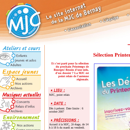
Sélection Print
Et c'est parti pour la sélection
du prochain Printemps de
Bourges! Besoin d'une info,
d'un dossier ? La MJC est
point relais de l'antenne
régionale.
MJC, point relais
Dès à présent. Date limite : 6
octobre 2007
Accueil à la MJC, 2è étage, de 14
h à 18 h du mardi au vendredi.