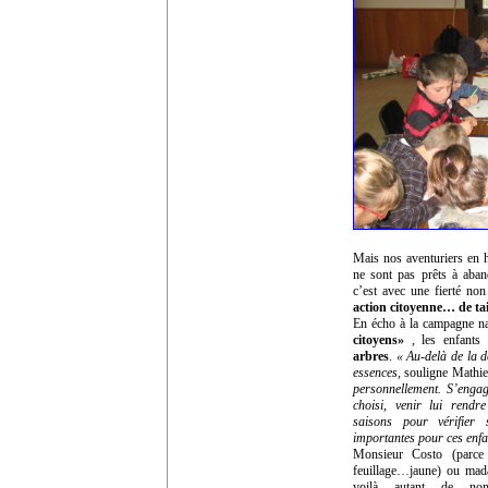
Mais nos aventuriers en he
ne sont pas prêts à aband
c’est avec une fierté non
action citoyenne… de tail
En écho à la campagne n
citoyens»
, les enfants
arbres
.
« Au-delà de la d
essences,
souligne Mathie
personnellement. S’engag
choisi, venir lui rendr
saisons pour vérifier
importantes pour ces enfa
Monsieur Costo (parce 
feuillage…jaune) ou mad
voilà autant de no