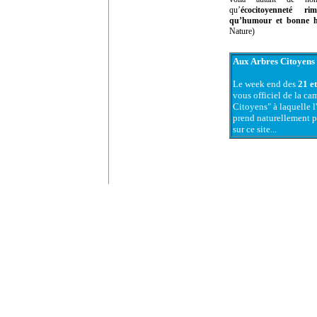
qu’
écocitoyenneté ri
qu’humour et bonne 
Nature)
Aux Arbres Citoyens
Le week end des
21 e
vous officiel de la 
Citoyens" à laquelle 
prend naturellement p
sur ce site...