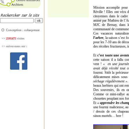
Mission accomplie pour 
Réville ! Elles ont vécu 
citoyennes dans le cadr
animé par Mathieu de l’A
MJC de Bernay, dans le
communauté de communes 
Ces vacances naturalis
l’arbre
, la saison s’est f
=>
2595475
visites
pour les 7-10 ans de décou
des récoltes fructueuses, i
=>
suivez-nous sur :
Et
c’est toute une avent
cette saison il a fallu c
vent !
« en une journée,
avait déjà récolté tout c
fourmi. Sitôt la précieuse 
délicatement mises sous
séchage régulièrement »
.
beaux herbiers qui ont rem
Des souvenirs, ils en o
Comme ce mini-rallye aut
chouettes peuplant nos for
Et
« apprendre les cham
une fourmi malicieuse, au 
/ dessin de ces chapeau
sinon mortels… brrr !