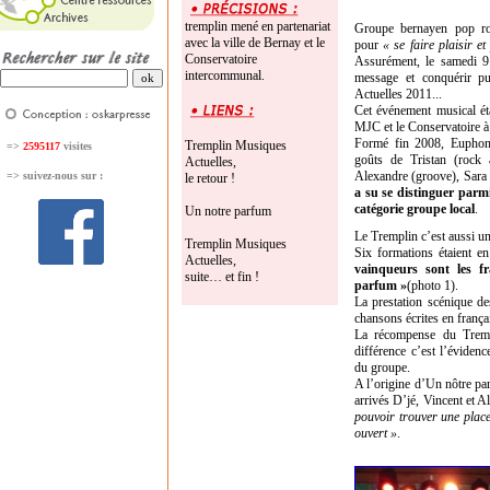
tremplin mené en partenariat
Groupe bernayen pop ro
avec la ville de Bernay et le
pour
« se faire plaisir e
Conservatoire
Assurément, le samedi 9 a
intercommunal.
message et conquérir p
Actuelles 2011...
Cet événement musical éta
MJC et le Conservatoire 
Formé fin 2008, Euphoni
Tremplin Musiques
=>
2595117
visites
goûts de Tristan (rock 
Actuelles,
Alexandre (groove), Sara 
=>
suivez-nous sur :
le retour !
a su se distinguer parmi
catégorie groupe local
.
Un notre parfum
Le Tremplin c’est aussi u
Tremplin Musiques
Six formations étaient e
Actuelles,
vainqueurs sont les f
suite… et fin !
parfum »
(photo 1).
La prestation scénique de
chansons écrites en françai
La récompense du Trem
différence c’est l’éviden
du groupe.
A l’origine d’Un nôtre pa
arrivés D’jé, Vincent et A
pouvoir trouver une pla
ouvert »
.