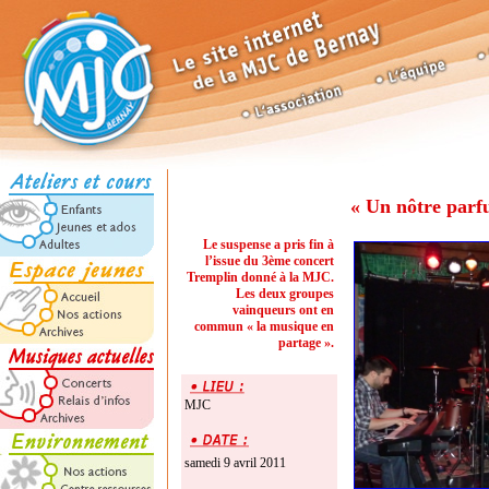
« Un nôtre parf
Le suspense a pris fin à
l’issue du 3ème concert
Tremplin donné à la MJC.
Les deux groupes
vainqueurs ont en
commun « la musique en
partage ».
MJC
samedi 9 avril 2011