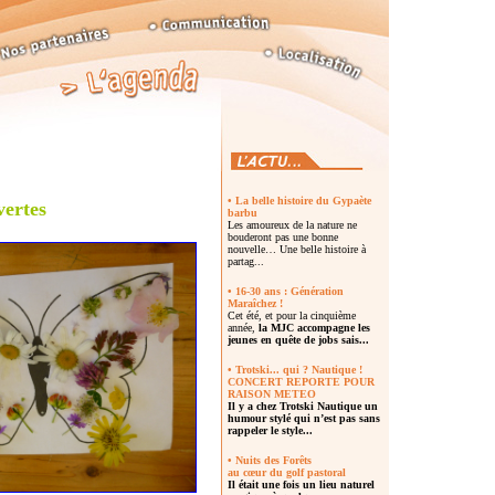
• La belle histoire du Gypaète
vertes
barbu
Les amoureux de la nature ne
bouderont pas une bonne
nouvelle… Une belle histoire à
partag...
• 16-30 ans : Génération
Maraîchez !
Cet été, et pour la cinquième
année,
la MJC accompagne les
jeunes en quête de jobs sais...
• Trotski... qui ? Nautique !
CONCERT REPORTE POUR
RAISON METEO
Il y a chez
Trotski Nautique un
humour stylé
qui n’est pas sans
rappeler le style...
• Nuits des Forêts
au cœur du golf pastoral
Il était une fois un lieu naturel