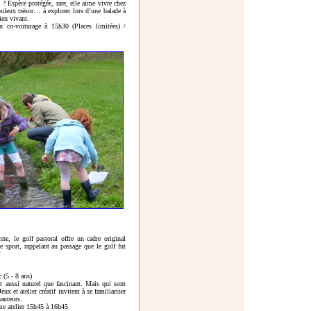
 ? Espèce protégée, rare, elle aime vivre chez
uleux trésor… à explorer lors d’une balade à
ien vivant.
 co-voiturage à 15h30 (Places limitées) /
ne, le golf pastoral offre un cadre original
ce sport, rappelant au passage que le golf fut
!
c
(5 - 8 ans)
 aussi naturel que fascinant. Mais qui sont
eux et atelier créatif invitent à se familiariser
anteurs.
me atelier 15h45 à 16h45