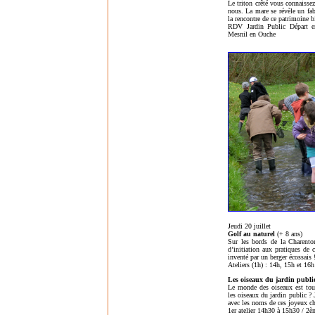
Le triton crêté vous connaissez
nous. La mare se révèle un fab
la rencontre de ce patrimoine b
RDV Jardin Public Départ en
Mesnil en Ouche
Jeudi 20 juillet
Golf au naturel
(+ 8 ans)
Sur les bords de la Charenton
d’initiation aux pratiques de 
inventé par un berger écossais 
Ateliers (1h) : 14h, 15h et 16h
Les oiseaux du jardin publi
Le monde des oiseaux est tout
les oiseaux du jardin public ? J
avec les noms de ces joyeux ch
1er atelier 14h30 à 15h30 / 2è