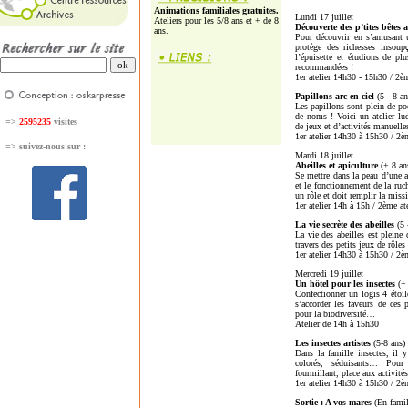
Animations familiales gratuites.
Lundi 17 juillet
Ateliers pour les 5/8 ans et + de 8
Découverte des p’tites bêtes
ans.
Pour découvrir en s’amusant u
protège des richesses insoup
l’épuisette et étudions de plu
recommandées !
1er atelier 14h30 - 15h30 / 2è
Papillons arc-en-ciel
(5 - 8 an
Les papillons sont plein de poé
de noms ! Voici un atelier lu
=>
2595235
visites
de jeux et d’activités manuelle
1er atelier 14h30 à 15h30 / 2è
=>
suivez-nous sur :
Mardi 18 juillet
Abeilles et apiculture
(+ 8 an
Se mettre dans la peau d’une a
et le fonctionnement de la ruc
un rôle et doit remplir la mis
1er atelier 14h à 15h / 2ème a
La vie secrète des abeilles
(5 
La vie des abeilles est pleine
travers des petits jeux de rôles
1er atelier 14h30 à 15h30 / 2è
Mercredi 19 juillet
Un hôtel pour les insectes
(+ 
Confectionner un logis 4 étoil
s’accorder les faveurs de ces 
pour la biodiversité…
Atelier de 14h à 15h30
Les insectes artistes
(5-8 ans)
Dans la famille insectes, il y
colorés, séduisants… Pou
fourmillant, place aux activités
1er atelier 14h30 à 15h30 / 2è
Sortie : A vos mares
(En famil