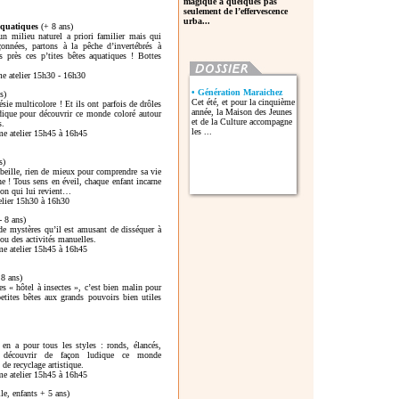
magique à quelques pas
seulement de l’effervescence
urba...
 aquatiques
(+ 8 ans)
n milieu naturel a priori familier mais qui
çonnées, partons à la pêche d’invertébrés à
s près ces p’tites bêtes aquatiques ! Bottes
me atelier 15h30 - 16h30
• Génération Maraichez
s)
Cet été, et pour la cinquième
sie multicolore ! Et ils ont parfois de drôles
année, la Maison des Jeunes
dique pour découvrir ce monde coloré autour
et de la Culture accompagne
s.
les ...
me atelier 15h45 à 16h45
s)
beille, rien de mieux pour comprendre sa vie
he ! Tous sens en éveil, chaque enfant incarne
sion qui lui revient…
telier 15h30 à 16h30
- 8 ans)
 de mystères qu’il est amusant de disséquer à
 ou des activités manuelles.
me atelier 15h45 à 16h45
8 ans)
es « hôtel à insectes », c’est bien malin pour
petites bêtes aux grands pouvoirs bien utiles
 en a pour tous les styles : ronds, élancés,
r découvrir de façon ludique ce monde
 de recyclage artistique.
me atelier 15h45 à 16h45
le, enfants + 5 ans)