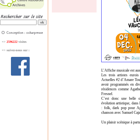
=>
2596222
visites
=>
suivez-nous sur :
L’Affiche musicale est au
Les trois artistes euroi
Actuelles #2 d’Amare Tou
avoir programmés en div
résidences comme Agathe
Fresnel.
C’est donc une belle op
évolution artistique, dans 
: folk, dark pop pour A
chanson avec Samuel Caja
Un plaisir scénique à part