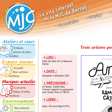
Trois artistes p
Salle des fêtes de La Barre-en-
Ouche
dimanche 4 décembre 2022
16 heures. Entrée libre
Concert organisé en partenariat
avec Amare Tour et l’IBTN
https://fb.me/e/3egsVyTCk